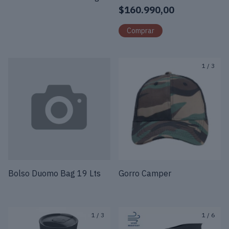
$160.990,00
Comprar
1
/
3
Bolso Duomo Bag 19 Lts
Gorro Camper
1
/
3
1
/
6