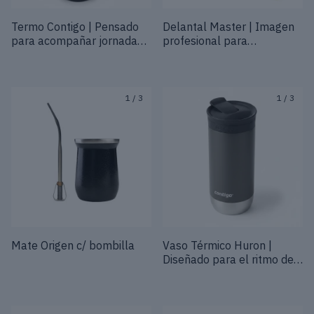
Termo Contigo | Pensado
Delantal Master | Imagen
para acompañar jornadas
profesional para
en movimiento
experiencias que
representan tu marca
1
/
3
1
/
3
Mate Origen c/ bombilla
Vaso Térmico Huron |
Diseñado para el ritmo de
cada jornada