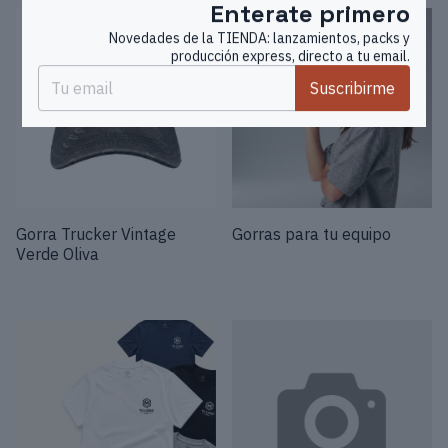
Enterate primero
1
/
3
1
/
2
Novedades de la TIENDA: lanzamientos, packs y
producción express, directo a tu email.
Suscribirme
Gorra Trucker Vintage
Gorras para tu equipo
Verde Oliva
1
/
2