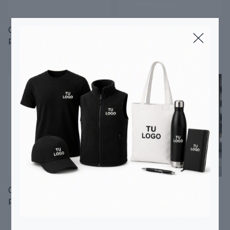
Gorra trucker
Gorra trucker
personalizable -tricolor
personalizable -amarilla
1
/
4
1
/
2
Gorra trucker
Gorra Lienzo
personalizable