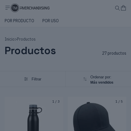
POR PRODUCTO
POR USO
Inicio
>
Productos
Productos
27 productos
Ordenar por:
Filtrar
Más vendidos
1
/
3
1
/
5