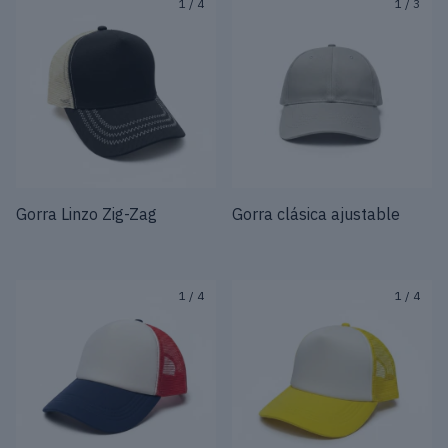
1
/
4
1
/
3
Gorra Linzo Zig-Zag
Gorra clásica ajustable
1
/
4
1
/
4